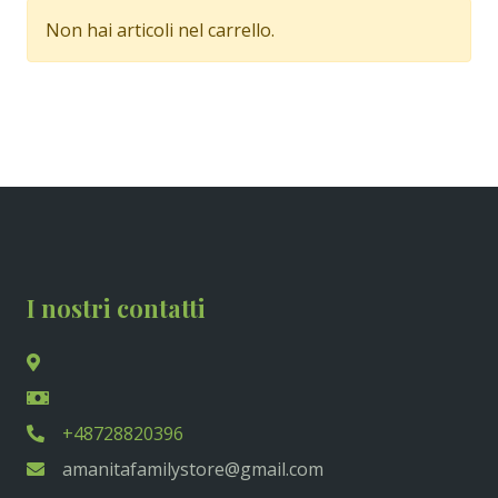
Non hai articoli nel carrello.
I nostri contatti
+48728820396
amanitafamilystore@gmail.com